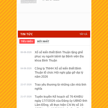
TIN TỨC
TẤT CẢ
TIÊU BIỂU
MỚI NHẤT
Xổ số kiến thiết Bình Thuận tặng ghế
06-08-2026
phục vụ người bệnh tại Bệnh viện Đa
khoa Bình Thuận
Công ty TNHH Xổ số kiến thiết Bình
04-08-2026
Thuận tổ chức Hội nghị gặp gỡ đại lý
năm 2026
Trao yêu thương từ những căn nhà tình
22-07-2026
nghĩa
Tuyên truyền Kế hoạch số 76-KH/ĐU
21-07-2026
ngày 17/7/2026 của Đảng ủy UBND tỉnh
Lâm Đồng, về thực hiện Chỉ thị số 16-