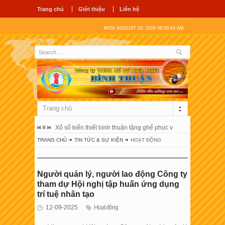
Trang chủ
Giới thiệu
Liên hệ
MON AUGUST 10, 2026 09:50:44 AM
Trang chủ
hiết bình thuận tặng ghế phục vụ người bệnh tại bệnh viện đa khoa bình thuận
Công ty tnhh xổ số kiến thiết bình thuận tổ c
TRANG CHỦ
TIN TỨC & SỰ KIỆN
HOẠT ĐỘNG
Người quản lý, người lao động Công ty
tham dự Hội nghị tập huấn ứng dụng
trí tuệ nhân tạo
12-09-2025
Hoạt động