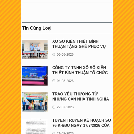
Tin Cùng Loại
XỔ SỐ KIẾN THIẾT BÌNH
THUẬN TẶNG GHẾ PHỤC VỤ
NGƯỜI BỆNH TẠI ...
06-08-2026
CÔNG TY TNHH XỔ SỐ KIẾN
THIẾT BÌNH THUẬN TỔ CHỨC
HỘI NGHỊ GẶP GỠ ...
04-08-2026
TRAO YÊU THƯƠNG TỪ
NHỮNG CĂN NHÀ TÌNH NGHĨA
22-07-2026
TUYÊN TRUYỀN KẾ HOẠCH SỐ
76-KH/ĐU NGÀY 17/7/2026 CỦA
ĐẢNG ỦY UBND ...
21-07-2026