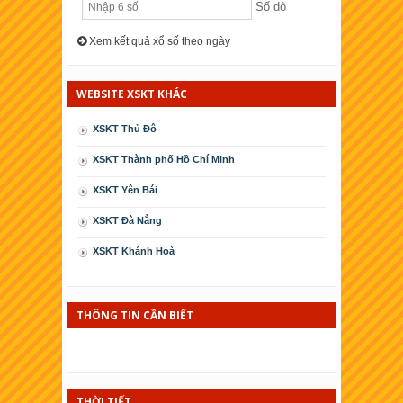
Số dò
Xem kết quả xổ số theo ngày
WEBSITE XSKT KHÁC
XSKT Thủ Đô
XSKT Thành phố Hồ Chí Minh
XSKT Yên Bái
XSKT Ðà Nẳng
XSKT Khánh Hoà
XSKT Cà Mau
XSKT Phú Yên
THÔNG TIN CẦN BIẾT
XSKT Kiên Giang
XSKT Thái Bình
THỜI TIẾT