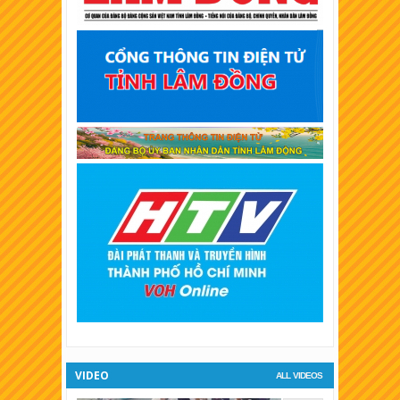
XSKT Tây Ninh
XSKT Bình Thuận
XSKT Vĩnh Long
XSKT Trà Vinh
XSKT Bình Dương
XSKT Hậu Giang
XSKT Long An
XSKT Bình Phước
XSKT Tiền Giang
XSKT Đà Lạt
VIDEO
ALL VIDEOS