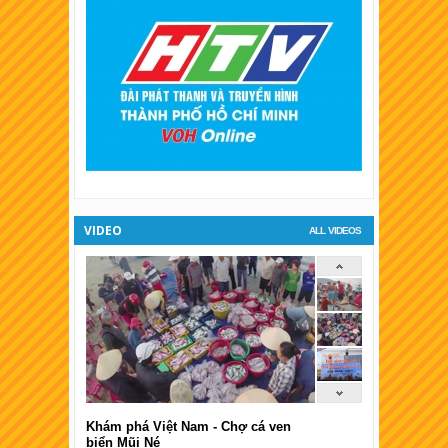
XSKT Hậu Giang
XSKT Long An
XSKT Bình Phước
XSKT Tiền Giang
XSKT Đà Lạt
VIDEO
ALL VIDEOS
Khám phá Việt Nam - Chợ cá ven
biển Mũi Né