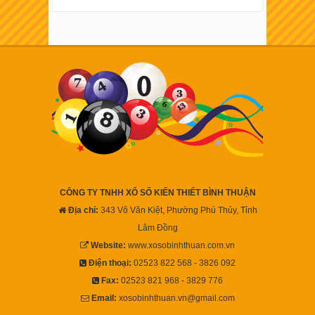
CÔNG TY TNHH XỔ SỐ KIẾN THIẾT BÌNH THUẬN
Địa chỉ:
343 Võ Văn Kiệt, Phường Phú Thủy, Tỉnh
Lâm Đồng
Website:
www.xosobinhthuan.com.vn
Điện thoại:
02523 822 568 - 3826 092
Fax:
02523 821 968 - 3829 776
Email:
xosobinhthuan.vn@gmail.com