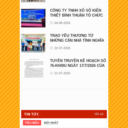
CÔNG TY TNHH XỔ SỐ KIẾN
THIẾT BÌNH THUẬN TỔ CHỨC
HỘI NGHỊ GẶP GỠ ...
04-08-2026
TRAO YÊU THƯƠNG TỪ
NHỮNG CĂN NHÀ TÌNH NGHĨA
22-07-2026
TUYÊN TRUYỀN KẾ HOẠCH SỐ
76-KH/ĐU NGÀY 17/7/2026 CỦA
ĐẢNG ỦY UBND ...
21-07-2026
TIN TỨC
TẤT CẢ
TIÊU BIỂU
MỚI NHẤT