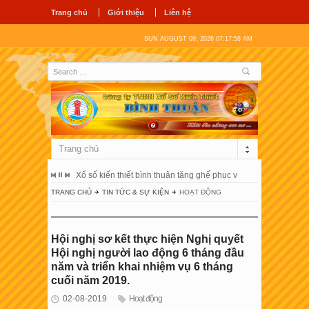
Trang chủ
Giới thiệu
Liên hệ
SUN AUGUST 09, 2026 07:17:58 AM
Trang chủ
ổ hùng vương
Xổ số kiến thiết bình thuận tặng ghế phục vụ người bệnh tại 
Công ty tnhh
TRANG CHỦ
TIN TỨC & SỰ KIỆN
HOẠT ĐỘNG
Hội nghị sơ kết thực hiện Nghị quyết
Hội nghị người lao động 6 tháng đầu
năm và triển khai nhiệm vụ 6 tháng
cuối năm 2019.
02-08-2019
Hoạt động