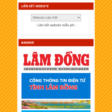
XSKT Bắc Ninh
LIÊN KẾT WEBSITE
XSKT Quảng Trị
XSKT Bến Tre
::
Liên kết website miễn phí
::
XSKT Bạc Liêu
XSKT Đồng Nai
BANNER
XSKT Sóc Trăng
XSKT Cần Thơ
XSKT An Giang
XSKT Tây Ninh
XSKT Bình Thuận
XSKT Vĩnh Long
XSKT Trà Vinh
XSKT Bình Dương