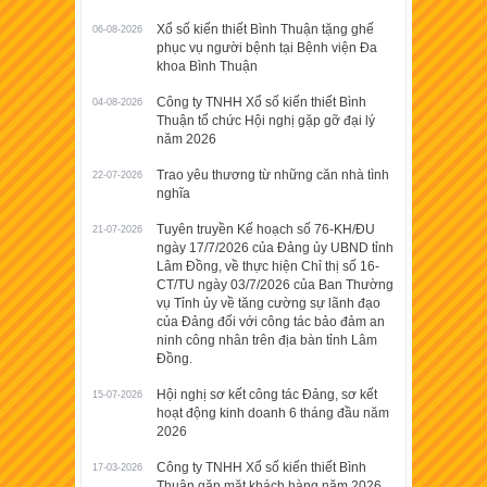
Xổ số kiến thiết Bình Thuận tặng ghế
06-08-2026
phục vụ người bệnh tại Bệnh viện Đa
khoa Bình Thuận
Công ty TNHH Xổ số kiến thiết Bình
04-08-2026
Thuận tổ chức Hội nghị gặp gỡ đại lý
năm 2026
Trao yêu thương từ những căn nhà tình
22-07-2026
nghĩa
Tuyên truyền Kế hoạch số 76-KH/ĐU
21-07-2026
ngày 17/7/2026 của Đảng ủy UBND tỉnh
Lâm Đồng, về thực hiện Chỉ thị số 16-
CT/TU ngày 03/7/2026 của Ban Thường
vụ Tỉnh ủy về tăng cường sự lãnh đạo
của Đảng đối với công tác bảo đảm an
ninh công nhân trên địa bàn tỉnh Lâm
Đồng.
Hội nghị sơ kết công tác Đảng, sơ kết
15-07-2026
hoạt động kinh doanh 6 tháng đầu năm
2026
Công ty TNHH Xổ số kiến thiết Bình
17-03-2026
Thuận gặp mặt khách hàng năm 2026