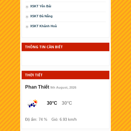
XSKT Yên Bái
XSKT Ðà Nẳng
XSKT Khánh Hoà
XSKT Cà Mau
XSKT Phú Yên
THÔNG TIN CẦN BIẾT
XSKT Kiên Giang
XSKT Thái Bình
THỜI TIẾT
XSKT Ninh Thuận
XSKT Bình Ðịnh
Phan Thiết
9th August, 2026
XSKT Hải Phòng
30°C
30°C
XSKT Lào cai
XSKT Đồng Tháp
Độ ẩm: 74 %
Gió: 6.93 km/h
XSKT Bà Rịa - Vũng tàu