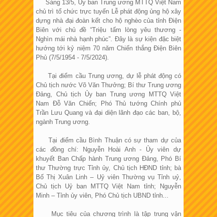
Sáng 13/5, Ủy ban Trung ương MTTQ Việt Nam
chủ trì tổ chức trực tuyến Lễ phát động ủng hộ xây
dựng nhà đại đoàn kết cho hộ nghèo của tỉnh Điện
Biên với chủ đề “Triệu tấm lòng yêu thương -
Nghìn mái nhà hạnh phúc”. Đây là sự kiện đặc biệt
hướng tới kỷ niệm 70 năm Chiến thắng Điện Biên
Phủ (7/5/1954 - 7/5/2024).
Tại điểm cầu Trung ương, dự lễ phát động có
Chủ tịch nước Võ Văn Thưởng; Bí thư Trung ương
Đảng, Chủ tịch Ủy ban Trung ương MTTQ Việt
Nam Đỗ Văn Chiến; Phó Thủ tướng Chính phủ
Trần Lưu Quang và đại diện lãnh đạo các ban, bộ,
ngành Trung ương.
Tại điểm cầu Bình Thuận có sự tham dự của
các đồng chí: Nguyễn Hoài Anh - Ủy viên dự
khuyết Ban Chấp hành Trung ương Đảng, Phó Bí
thư Thường trực Tỉnh ủy, Chủ tịch HĐND tỉnh; bà
Bố Thị Xuân Linh – Uỷ viên Thường vụ Tỉnh uỷ,
Chủ tịch Uỷ ban MTTQ Việt Nam tỉnh; Nguyễn
Minh – Tỉnh ủy viên, Phó Chủ tịch UBND tỉnh...
Mục tiêu của chương trình là tập trung vận