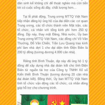
dân sinh kế không chỉ để thoát nghèo mà còn tiến
tới có cuộc sống đủ đầy, chất lượng hơn…
Tại lễ phát động, Trung ương MTTQ Việt Nam
tiếp nhận đăng ký ủng hộ của đại diện các cơ quan
Trung ương, các tổ chức thành viên Mặt trận, các
tổ chức, cá nhân với tổng kinh phí hơn 250 tỷ
đồng. Dịp này, thay mặt Đảng, Nhà nước, Ủy ban
Trung ương MTTQ Việt Nam, các đồng chí Võ Văn
Thưởng, Đỗ Văn Chiến, Trần Lưu Quang trao kinh
phí làm nhà đợt 1 cho đại diện tỉnh Điện Biên là
200 tỷ đồng (tương đương 4.000 căn nhà).
Riêng tỉnh Bình Thuận, dịp này đã ủng hộ 1 tỷ
đồng để xây dựng nhà đại đoàn kết cho tỉnh Điện
Biên từ nguồn tài trợ của Công ty TNHH Xổ số
Kiến thiết Bình Thuận (tương đương 20 căn nhà
đại đoàn kết). Đồng thời, Ủy ban MTTQ Việt Nam
tỉnh tổ chức vận động các tổ chức, cá nhân đóng
góp hỗ trợ cho chương trình.