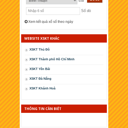
Đài
Số dò
Xem kết quả xổ số theo ngày
WEBSITE XSKT KHÁC
XSKT Thủ Đô
XSKT Thành phố Hồ Chí Minh
XSKT Yên Bái
XSKT Ðà Nẳng
XSKT Khánh Hoà
XSKT Cà Mau
XSKT Phú Yên
THÔNG TIN CẦN BIẾT
XSKT Kiên Giang
XSKT Thái Bình