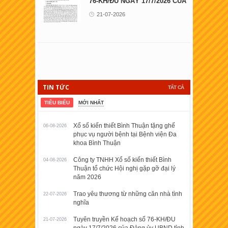
76-KH/ĐU NGÀY 17/7/2026 CỦA
ĐẢNG ỦY UBND ...
21-07-2026
TIN TỨC
TẤT CẢ
TIÊU BIỂU
MỚI NHẤT
Xổ số kiến thiết Bình Thuận tặng ghế
06-08-2026
phục vụ người bệnh tại Bệnh viện Đa
khoa Bình Thuận
Công ty TNHH Xổ số kiến thiết Bình
04-08-2026
Thuận tổ chức Hội nghị gặp gỡ đại lý
năm 2026
Trao yêu thương từ những căn nhà tình
22-07-2026
nghĩa
Tuyên truyền Kế hoạch số 76-KH/ĐU
21-07-2026
ngày 17/7/2026 của Đảng ủy UBND tỉnh