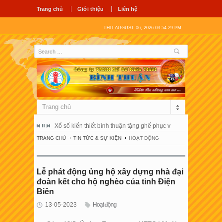
Trang chủ
Giới thiệu
Liên hệ
THU AUGUST 06, 2026 03:54:29 PM
Trang chủ
ổ hùng vương
Xổ số kiến thiết bình thuận tặng ghế phục vụ người bệnh tại 
Công ty tnhh
TRANG CHỦ
TIN TỨC & SỰ KIỆN
HOẠT ĐỘNG
Lễ phát động ủng hộ xây dựng nhà đại
đoàn kết cho hộ nghèo của tỉnh Điện
Biên
13-05-2023
Hoạt động