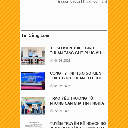
(nguồn baobinhthuan.com.vn)
Tin Cùng Loại
XỔ SỐ KIẾN THIẾT BÌNH
THUẬN TẶNG GHẾ PHỤC VỤ
NGƯỜI BỆNH TẠI ...
06-08-2026
CÔNG TY TNHH XỔ SỐ KIẾN
THIẾT BÌNH THUẬN TỔ CHỨC
HỘI NGHỊ GẶP GỠ ...
04-08-2026
TRAO YÊU THƯƠNG TỪ
NHỮNG CĂN NHÀ TÌNH NGHĨA
22-07-2026
TUYÊN TRUYỀN KẾ HOẠCH SỐ