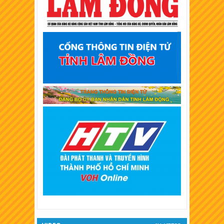
XSKT An Giang
XSKT Tây Ninh
XSKT Bình Thuận
XSKT Vĩnh Long
XSKT Trà Vinh
XSKT Bình Dương
XSKT Hậu Giang
XSKT Long An
XSKT Bình Phước
XSKT Tiền Giang
XSKT Đà Lạt