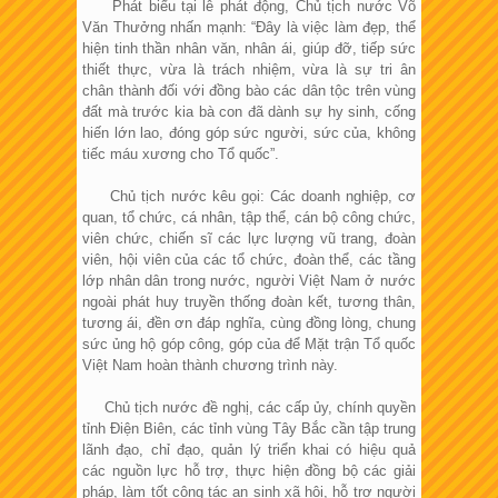
Phát biểu tại lễ phát động, Chủ tịch nước Võ
Văn Thưởng nhấn mạnh: “Đây là việc làm đẹp, thể
hiện tinh thần nhân văn, nhân ái, giúp đỡ, tiếp sức
thiết thực, vừa là trách nhiệm, vừa là sự tri ân
chân thành đối với đồng bào các dân tộc trên vùng
đất mà trước kia bà con đã dành sự hy sinh, cống
hiến lớn lao, đóng góp sức người, sức của, không
tiếc máu xương cho Tổ quốc”.
Chủ tịch nước kêu gọi: Các doanh nghiệp, cơ
quan, tổ chức, cá nhân, tập thể, cán bộ công chức,
viên chức, chiến sĩ các lực lượng vũ trang, đoàn
viên, hội viên của các tổ chức, đoàn thể, các tầng
lớp nhân dân trong nước, người Việt Nam ở nước
ngoài phát huy truyền thống đoàn kết, tương thân,
tương ái, đền ơn đáp nghĩa, cùng đồng lòng, chung
sức ủng hộ góp công, góp của để Mặt trận Tổ quốc
Việt Nam hoàn thành chương trình này.
Chủ tịch nước đề nghị, các cấp ủy, chính quyền
tỉnh Điện Biên, các tỉnh vùng Tây Bắc cần tập trung
lãnh đạo, chỉ đạo, quản lý triển khai có hiệu quả
các nguồn lực hỗ trợ, thực hiện đồng bộ các giải
pháp, làm tốt công tác an sinh xã hội, hỗ trợ người