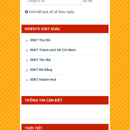
Số dò
Xem kết quả xổ số theo ngày
WEBSITE XSKT KHÁC
XSKT Thủ Đô
XSKT Thành phố Hồ Chí Minh
XSKT Yên Bái
XSKT Ðà Nẳng
XSKT Khánh Hoà
XSKT Cà Mau
XSKT Phú Yên
THÔNG TIN CẦN BIẾT
XSKT Kiên Giang
XSKT Thái Bình
THỜI TIẾT
XSKT Ninh Thuận