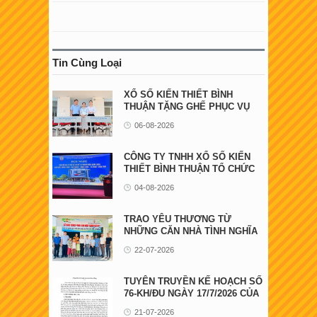
Tin Cùng Loại
XỔ SỐ KIẾN THIẾT BÌNH
THUẬN TẶNG GHẾ PHỤC VỤ
NGƯỜI BỆNH TẠI ...
06-08-2026
CÔNG TY TNHH XỔ SỐ KIẾN
THIẾT BÌNH THUẬN TỔ CHỨC
HỘI NGHỊ GẶP GỠ ...
04-08-2026
TRAO YÊU THƯƠNG TỪ
NHỮNG CĂN NHÀ TÌNH NGHĨA
22-07-2026
TUYÊN TRUYỀN KẾ HOẠCH SỐ
76-KH/ĐU NGÀY 17/7/2026 CỦA
ĐẢNG ỦY UBND ...
21-07-2026