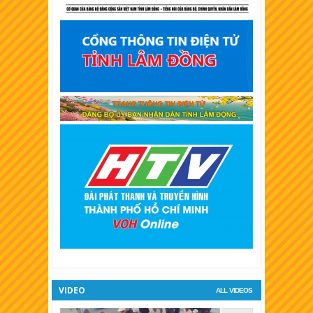
XSKT Tây Ninh
XSKT Bình Thuận
XSKT Vĩnh Long
XSKT Trà Vinh
XSKT Bình Dương
XSKT Hậu Giang
XSKT Long An
XSKT Bình Phước
XSKT Tiền Giang
XSKT Đà Lạt
VIDEO
ALL VIDEOS