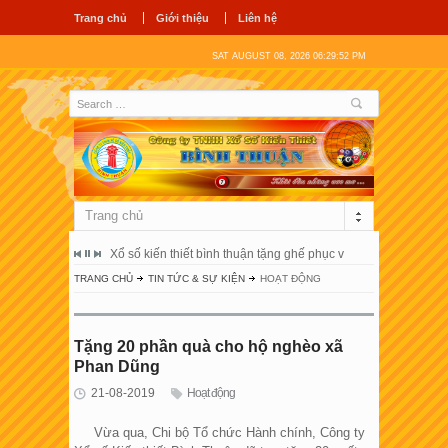
Trang chủ
Giới thiệu
Liên hệ
SAT AUGUST 08, 2026 06:29:53 PM
Trang chủ
ổ hùng vương
Xổ số kiến thiết bình thuận tặng ghế phục vụ người bệnh tại 
Công ty tnhh
TRANG CHỦ
TIN TỨC & SỰ KIỆN
HOẠT ĐỘNG
Tặng 20 phần quà cho hộ nghèo xã
Phan Dũng
21-08-2019
Hoạt động
Vừa qua, Chi bộ Tổ chức Hành chính, Công ty