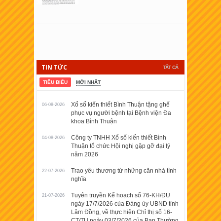
TIN TỨC
TẤT CẢ
TIÊU BIỂU
MỚI NHẤT
Xổ số kiến thiết Bình Thuận tặng ghế
06-08-2026
phục vụ người bệnh tại Bệnh viện Đa
khoa Bình Thuận
Công ty TNHH Xổ số kiến thiết Bình
04-08-2026
Thuận tổ chức Hội nghị gặp gỡ đại lý
năm 2026
Trao yêu thương từ những căn nhà tình
22-07-2026
nghĩa
Tuyên truyền Kế hoạch số 76-KH/ĐU
21-07-2026
ngày 17/7/2026 của Đảng ủy UBND tỉnh
Lâm Đồng, về thực hiện Chỉ thị số 16-
CT/TU ngày 03/7/2026 của Ban Thường