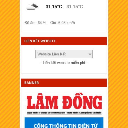
31.15°C
31.15°C
XSKT Lào cai
XSKT Đồng Tháp
Độ ẩm: 64 %
Gió: 6.98 km/h
XSKT Bà Rịa - Vũng tàu
XSKT Bắc Ninh
LIÊN KẾT WEBSITE
XSKT Quảng Trị
XSKT Bến Tre
::
Liên kết website miễn phí
::
XSKT Bạc Liêu
XSKT Đồng Nai
BANNER
XSKT Sóc Trăng
XSKT Cần Thơ
XSKT An Giang
XSKT Tây Ninh
XSKT Bình Thuận