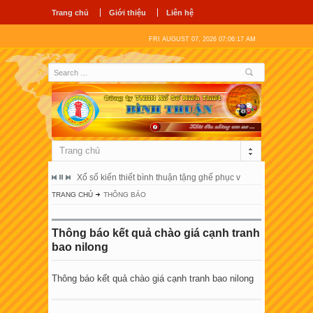
Trang chủ
Giới thiệu
Liên hệ
FRI AUGUST 07, 2026 07:06:17 AM
Trang chủ
ổ hùng vương
Xổ số kiến thiết bình thuận tặng ghế phục vụ người bệnh tại 
Công ty tnhh
TRANG CHỦ
THÔNG BÁO
Thông báo kết quả chào giá cạnh tranh
bao nilong
Thông báo kết quả chào giá cạnh tranh bao nilong