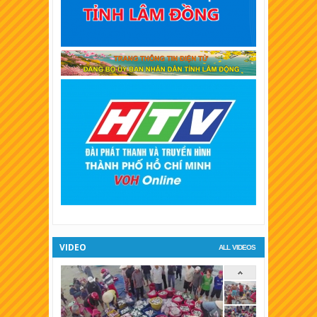
XSKT Vĩnh Long
XSKT Trà Vinh
XSKT Bình Dương
XSKT Hậu Giang
XSKT Long An
XSKT Bình Phước
XSKT Tiền Giang
XSKT Đà Lạt
VIDEO
ALL VIDEOS