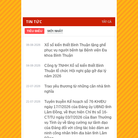
TIN TỨC
TẤT CẢ
TIÊU BIỂU
MỚI NHẤT
Xổ số kiến thiết Bình Thuận tặng ghế
06-08-2026
phục vụ người bệnh tại Bệnh viện Đa
khoa Bình Thuận
Công ty TNHH Xổ số kiến thiết Bình
04-08-2026
Thuận tổ chức Hội nghị gặp gỡ đại lý
năm 2026
Trao yêu thương từ những căn nhà tình
22-07-2026
nghĩa
Tuyên truyền Kế hoạch số 76-KH/ĐU
21-07-2026
ngày 17/7/2026 của Đảng ủy UBND tỉnh
Lâm Đồng, về thực hiện Chỉ thị số 16-
CT/TU ngày 03/7/2026 của Ban Thường
vụ Tỉnh ủy về tăng cường sự lãnh đạo
của Đảng đối với công tác bảo đảm an
ninh công nhân trên địa bàn tỉnh Lâm