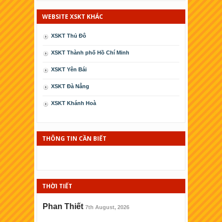
WEBSITE XSKT KHÁC
XSKT Thủ Đô
XSKT Thành phố Hồ Chí Minh
XSKT Yên Bái
XSKT Ðà Nẳng
XSKT Khánh Hoà
XSKT Cà Mau
XSKT Phú Yên
THÔNG TIN CẦN BIẾT
XSKT Kiên Giang
XSKT Thái Bình
THỜI TIẾT
XSKT Ninh Thuận
XSKT Bình Ðịnh
Phan Thiết
7th August, 2026
XSKT Hải Phòng