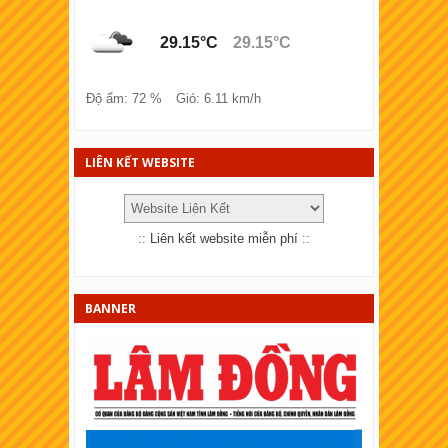
XSKT Hải Phòng
29.15°C
29.15°C
XSKT Lào cai
XSKT Đồng Tháp
Độ ẩm: 72 %
Gió: 6.11 km/h
XSKT Bà Rịa - Vũng tàu
XSKT Bắc Ninh
LIÊN KẾT WEBSITE
XSKT Quảng Trị
XSKT Bến Tre
::
Liên kết website miễn phí
::
XSKT Bạc Liêu
XSKT Đồng Nai
BANNER
XSKT Sóc Trăng
XSKT Cần Thơ
XSKT An Giang
XSKT Tây Ninh