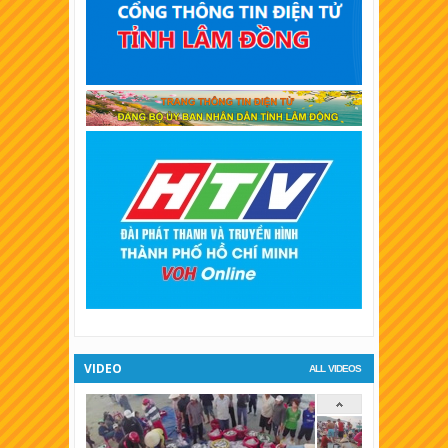
XSKT Bình Thuận
XSKT Vĩnh Long
XSKT Trà Vinh
XSKT Bình Dương
XSKT Hậu Giang
XSKT Long An
XSKT Bình Phước
XSKT Tiền Giang
XSKT Đà Lạt
VIDEO
ALL VIDEOS