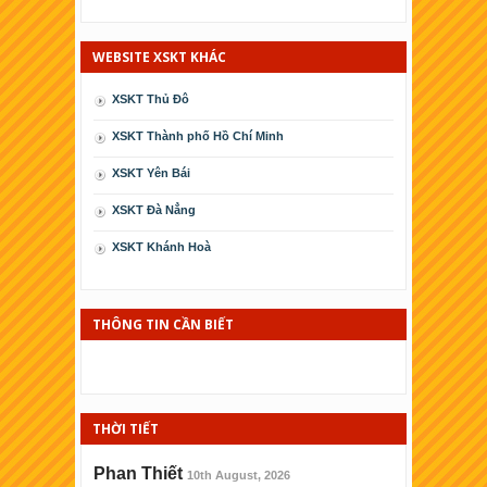
WEBSITE XSKT KHÁC
XSKT Thủ Đô
XSKT Thành phố Hồ Chí Minh
XSKT Yên Bái
XSKT Ðà Nẳng
XSKT Khánh Hoà
XSKT Cà Mau
XSKT Phú Yên
THÔNG TIN CẦN BIẾT
XSKT Kiên Giang
XSKT Thái Bình
THỜI TIẾT
XSKT Ninh Thuận
XSKT Bình Ðịnh
Phan Thiết
10th August, 2026