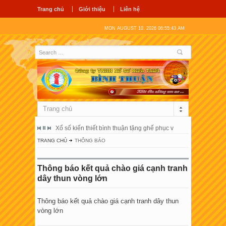
Trang chủ
Giới thiệu
Liên hệ
MON AUGUST 10, 2026 06:55:44 AM
Trang chủ
ổ hùng vương
Xổ số kiến thiết bình thuận tặng ghế phục vụ người bệnh tại 
Công ty tnhh
TRANG CHỦ
THÔNG BÁO
Thông báo kết quả chào giá cạnh tranh
dây thun vòng lớn
Thông báo kết quả chào giá cạnh tranh dây thun
vòng lớn