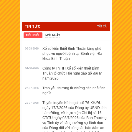
TIN TỨC
TẤT CẢ
TIÊU BIỂU
MỚI NHẤT
Xổ số kiến thiết Bình Thuận tặng ghế
06-08-2026
phục vụ người bệnh tại Bệnh viện Đa
khoa Bình Thuận
Công ty TNHH Xổ số kiến thiết Bình
04-08-2026
Thuận tổ chức Hội nghị gặp gỡ đại lý
năm 2026
Trao yêu thương từ những căn nhà tình
22-07-2026
nghĩa
Tuyên truyền Kế hoạch số 76-KH/ĐU
21-07-2026
ngày 17/7/2026 của Đảng ủy UBND tỉnh
Lâm Đồng, về thực hiện Chỉ thị số 16-
CT/TU ngày 03/7/2026 của Ban Thường
vụ Tỉnh ủy về tăng cường sự lãnh đạo
của Đảng đối với công tác bảo đảm an