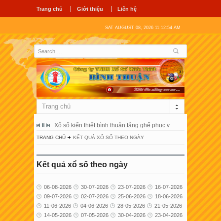
Trang chủ
Giới thiệu
Liên hệ
SAT AUGUST 08, 2026 11:12:54 AM
Trang chủ
ổ hùng vương
Xổ số kiến thiết bình thuận tặng ghế phục vụ người bệnh tại 
Công ty tnhh
TRANG CHỦ
KẾT QUẢ XỔ SỐ THEO NGÀY
Kết quả xổ số theo ngày
06-08-2026
30-07-2026
23-07-2026
16-07-2026
09-07-2026
02-07-2026
25-06-2026
18-06-2026
11-06-2026
04-06-2026
28-05-2026
21-05-2026
14-05-2026
07-05-2026
30-04-2026
23-04-2026