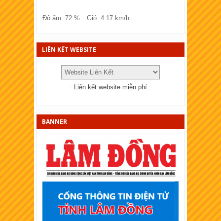
XSKT Đồng Tháp
Độ ẩm: 72 %
Gió: 4.17 km/h
XSKT Bà Rịa - Vũng tàu
XSKT Bắc Ninh
LIÊN KẾT WEBSITE
XSKT Quảng Trị
XSKT Bến Tre
::
Liên kết website miễn phí
::
XSKT Bạc Liêu
XSKT Đồng Nai
BANNER
XSKT Sóc Trăng
XSKT Cần Thơ
XSKT An Giang
XSKT Tây Ninh
XSKT Bình Thuận
XSKT Vĩnh Long