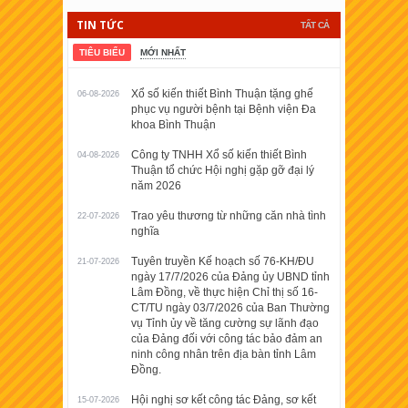
TIN TỨC
TẤT CẢ
TIÊU BIỂU
MỚI NHẤT
Xổ số kiến thiết Bình Thuận tặng ghế
06-08-2026
phục vụ người bệnh tại Bệnh viện Đa
khoa Bình Thuận
Công ty TNHH Xổ số kiến thiết Bình
04-08-2026
Thuận tổ chức Hội nghị gặp gỡ đại lý
năm 2026
Trao yêu thương từ những căn nhà tình
22-07-2026
nghĩa
Tuyên truyền Kế hoạch số 76-KH/ĐU
21-07-2026
ngày 17/7/2026 của Đảng ủy UBND tỉnh
Lâm Đồng, về thực hiện Chỉ thị số 16-
CT/TU ngày 03/7/2026 của Ban Thường
vụ Tỉnh ủy về tăng cường sự lãnh đạo
của Đảng đối với công tác bảo đảm an
ninh công nhân trên địa bàn tỉnh Lâm
Đồng.
Hội nghị sơ kết công tác Đảng, sơ kết
15-07-2026