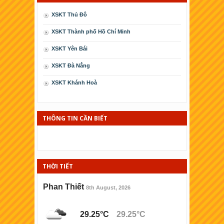
XSKT Thủ Đô
XSKT Thành phố Hồ Chí Minh
XSKT Yên Bái
XSKT Ðà Nẳng
XSKT Khánh Hoà
XSKT Cà Mau
XSKT Phú Yên
THÔNG TIN CẦN BIẾT
XSKT Kiên Giang
XSKT Thái Bình
THỜI TIẾT
XSKT Ninh Thuận
XSKT Bình Ðịnh
Phan Thiết
8th August, 2026
XSKT Hải Phòng
29.25°C
29.25°C
XSKT Lào cai