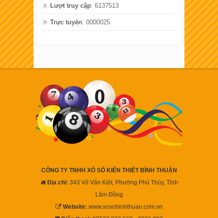
Lượt truy cập
: 6137513
Trực tuyến
: 0000025
CÔNG TY TNHH XỔ SỐ KIẾN THIẾT BÌNH THUẬN
Địa chỉ:
343 Võ Văn Kiệt, Phường Phú Thủy, Tỉnh
Lâm Đồng
Website:
www.xosobinhthuan.com.vn