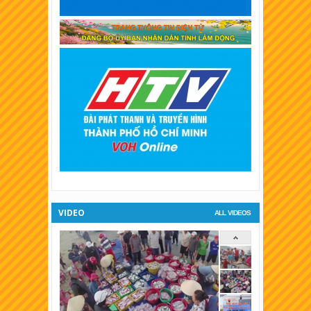
XSKT Trà Vinh
XSKT Bình Dương
XSKT Hậu Giang
XSKT Long An
XSKT Bình Phước
XSKT Tiền Giang
XSKT Đà Lạt
VIDEO
ALL VIDEOS