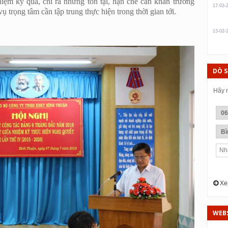
iệm kỳ qua, chỉ ra những tồn tại, hạn chế cần khẩn trương
17-03-
 trọng tâm cần tập trung thực hiện trong thời gian tới.
13-02-
DÒ 
Hãy n
Xem
WEBS