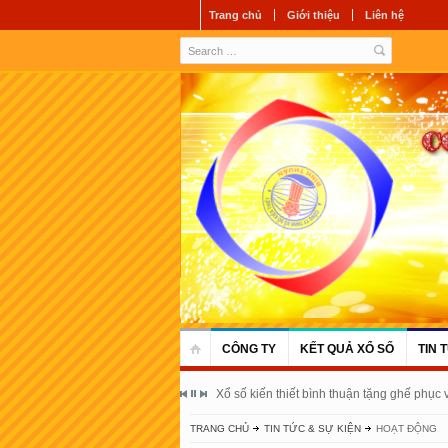
Trang chủ
Giới thiệu
Liên hệ
CÔNG TY
KẾT QUẢ XỔ SỐ
TIN 
Xổ số kiến thiết bình thuận tặng ghế phục
TRANG CHỦ
TIN TỨC & SỰ KIỆN
HOẠT ĐỘNG