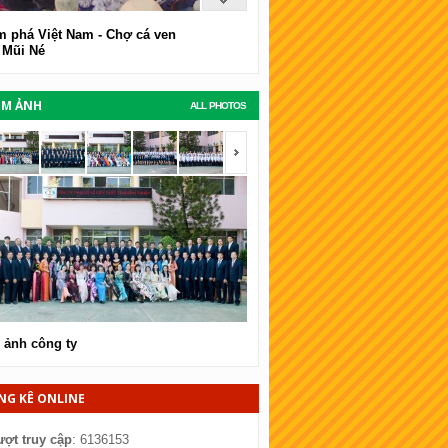
 phá Việt Nam - Chợ cá ven
 Mũi Né
UM ẢNH
ALL PHOTOS
span></span>
<span></span>
 ảnh công ty
Hình ảnh công ty
NG KÊ ONLINE
ượt truy cập
: 6136153