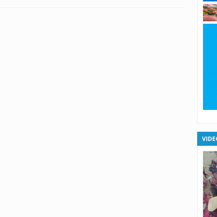
X
X
X
X
XS
XS
VIDE