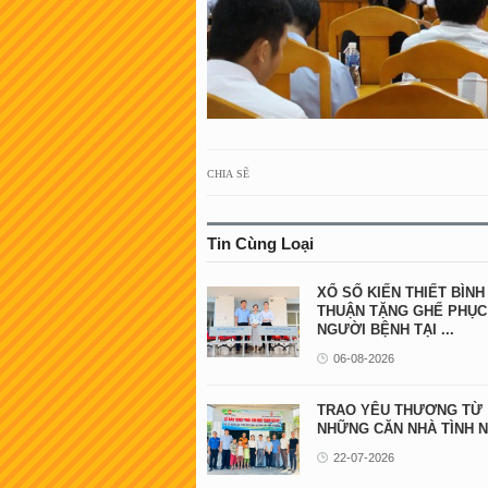
CHIA SẼ
Tin Cùng Loại
XỔ SỐ KIẾN THIẾT BÌNH
THUẬN TẶNG GHẾ PHỤC
NGƯỜI BỆNH TẠI ...
06-08-2026
TRAO YÊU THƯƠNG TỪ
NHỮNG CĂN NHÀ TÌNH N
22-07-2026