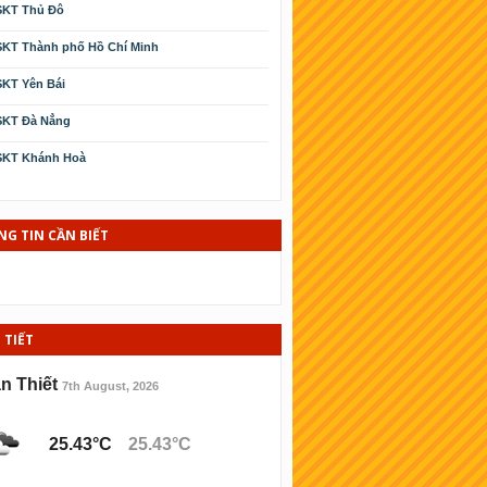
SKT Thủ Đô
KT Thành phố Hồ Chí Minh
KT Yên Bái
SKT Ðà Nẳng
SKT Khánh Hoà
SKT Cà Mau
SKT Phú Yên
G TIN CẦN BIẾT
KT Kiên Giang
KT Thái Bình
 TIẾT
SKT Ninh Thuận
KT Bình Ðịnh
n Thiết
7th August, 2026
KT Hải Phòng
25.43°C
25.43°C
KT Lào cai