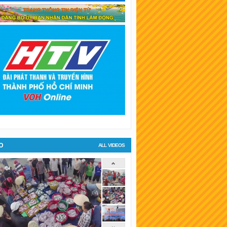
SKT Bình Dương
SKT Hậu Giang
SKT Long An
SKT Bình Phước
KT Tiền Giang
KT Đà Lạt
O
ALL VIDEOS