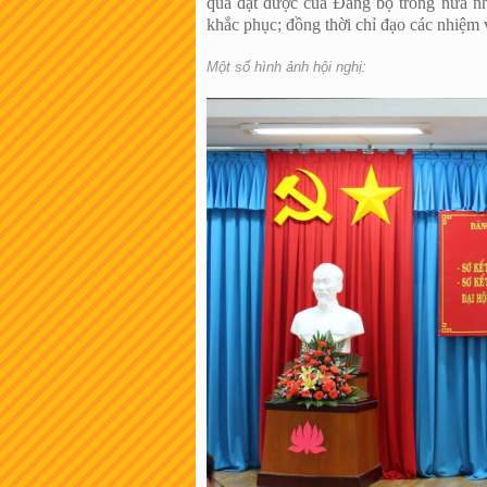
quả đạt được của Đảng bộ trong nửa nh
khắc phục; đồng thời chỉ đạo các nhiệm vụ
Một số hình ảnh hội nghị: