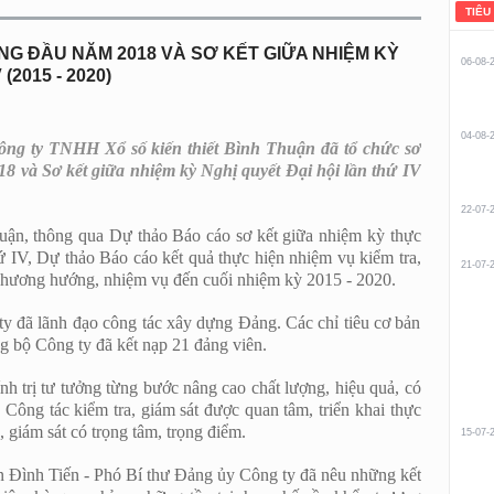
TIÊU
G ĐẦU NĂM 2018 VÀ SƠ KẾT GIỮA NHIỆM KỲ
06-08-
(2015 - 2020)
04-08-
 ty TNHH Xổ số kiến thiết Bình Thuận đã tổ chức sơ
8 và Sơ kết giữa nhiệm kỳ Nghị quyết Đại hội lần thứ IV
22-07-
ận, thông qua Dự thảo Báo cáo sơ kết giữa nhiệm kỳ thực
ứ IV, Dự thảo Báo cáo kết quả thực hiện nhiệm vụ kiểm tra,
21-07-
phương hướng, nhiệm vụ đến cuối nhiệm kỳ 2015 - 2020.
ã lãnh đạo công tác xây dựng Đảng. Các chỉ tiêu cơ bản
ng bộ Công ty đã kết nạp 21 đảng viên.
 trị tư tưởng từng bước nâng cao chất lượng, hiệu quả, có
 Công tác kiểm tra, giám sát được quan tâm, triển khai thực
a, giám sát có trọng tâm, trọng điểm.
15-07-
 Đình Tiến - Phó Bí thư Đảng ủy Công ty đã nêu những kết