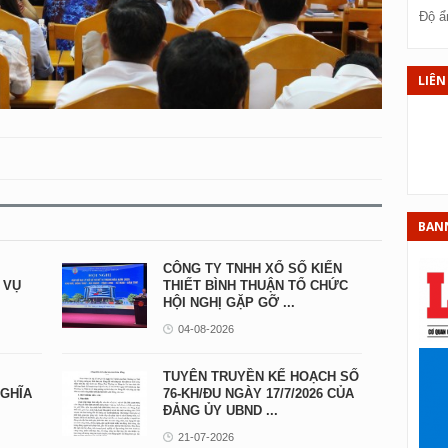
X
Độ ẩ
XS
XS
LIÊN
XS
XS
XS
XS
BAN
XS
CÔNG TY TNHH XỔ SỐ KIẾN
X
 VỤ
THIẾT BÌNH THUẬN TỔ CHỨC
HỘI NGHỊ GẶP GỠ ...
X
04-08-2026
XS
TUYÊN TRUYỀN KẾ HOẠCH SỐ
X
GHĨA
76-KH/ĐU NGÀY 17/7/2026 CỦA
ĐẢNG ỦY UBND ...
XS
21-07-2026
XS