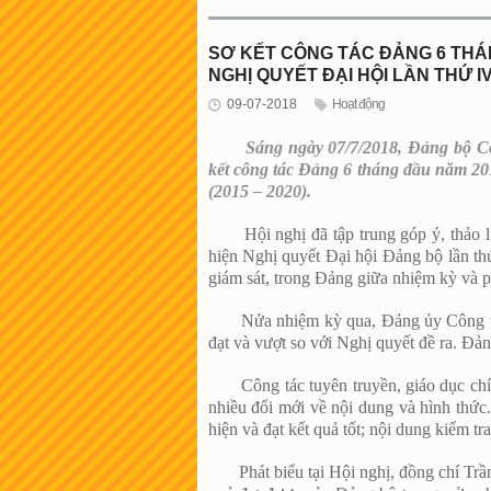
SƠ KẾT CÔNG TÁC ĐẢNG 6 THÁN
NGHỊ QUYẾT ĐẠI HỘI LẦN THỨ IV 
09-07-2018
Hoạt động
Sáng ngày 07/7/2018, Đảng bộ Công
kết công tác Đảng 6 tháng đầu năm 201
(2015 – 2020).
Hội nghị đã tập trung góp ý, thảo lu
hiện Nghị quyết Đại hội Đảng bộ lần th
giám sát, trong Đảng giữa nhiệm kỳ và 
Nửa nhiệm kỳ qua, Đảng ủy Công ty đ
đạt và vượt so với Nghị quyết đề ra. Đả
Công tác tuyên truyền, giáo dục chính
nhiều đổi mới về nội dung và hình thức.
hiện và đạt kết quả tốt; nội dung kiểm tr
Phát biểu tại Hội nghị, đồng chí Trần