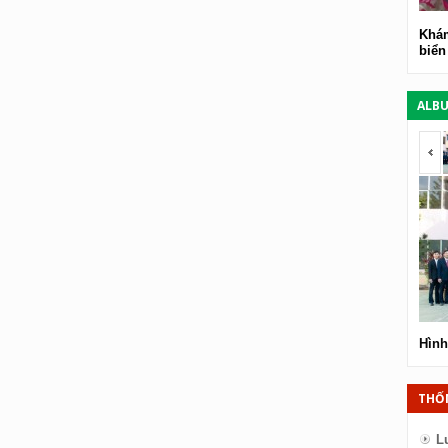
Khám
biển
ALB
<
Hình
THỐ
L