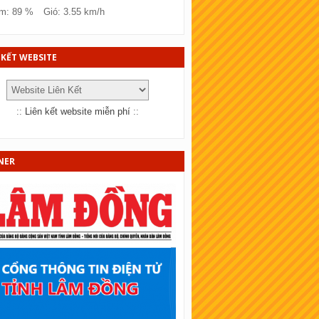
SKT Đồng Tháp
m: 89 %
Gió: 3.55 km/h
KT Bà Rịa - Vũng tàu
KT Bắc Ninh
 KẾT WEBSITE
KT Quảng Trị
KT Bến Tre
::
Liên kết website miễn phí
::
KT Bạc Liêu
KT Đồng Nai
NER
KT Sóc Trăng
SKT Cần Thơ
SKT An Giang
KT Tây Ninh
SKT Bình Thuận
KT Vĩnh Long
KT Trà Vinh