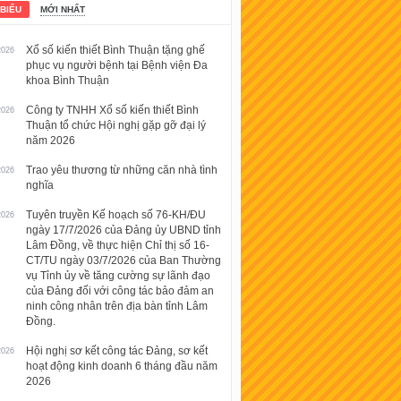
 BIỂU
MỚI NHẤT
Xổ số kiến thiết Bình Thuận tặng ghế
2026
phục vụ người bệnh tại Bệnh viện Đa
khoa Bình Thuận
Công ty TNHH Xổ số kiến thiết Bình
2026
Thuận tổ chức Hội nghị gặp gỡ đại lý
năm 2026
Trao yêu thương từ những căn nhà tình
2026
nghĩa
Tuyên truyền Kế hoạch số 76-KH/ĐU
2026
ngày 17/7/2026 của Đảng ủy UBND tỉnh
Lâm Đồng, về thực hiện Chỉ thị số 16-
CT/TU ngày 03/7/2026 của Ban Thường
vụ Tỉnh ủy về tăng cường sự lãnh đạo
của Đảng đối với công tác bảo đảm an
ninh công nhân trên địa bàn tỉnh Lâm
Đồng.
Hội nghị sơ kết công tác Đảng, sơ kết
2026
hoạt động kinh doanh 6 tháng đầu năm
2026