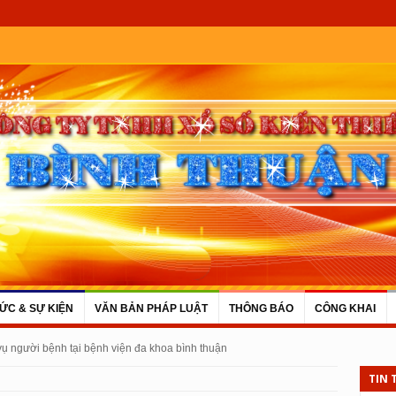
TỨC & SỰ KIỆN
VĂN BẢN PHÁP LUẬT
THÔNG BÁO
CÔNG KHAI
 vụ người bệnh tại bệnh viện đa khoa bình thuận
TIN 